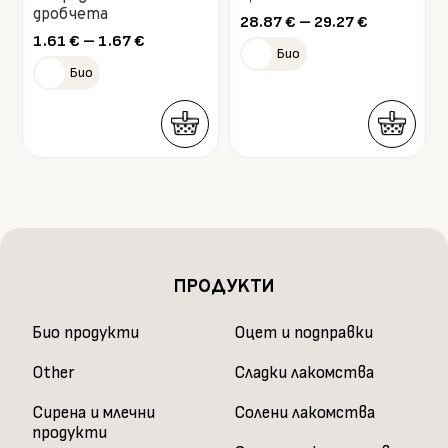
chosen
chosen
дробчета
Price
28.87
€
–
29.27
€
on
on
Price
range:
1.61
€
–
1.67
€
Био
range:
28.87 €
the
the
Био
1.61 €
through
product
product
through
29.27 €
1.67 €
page
page
This
This
product
product
has
has
multiple
multiple
variants.
variants.
ПРОДУКТИ
The
The
Био продукти
Оцет и подправки
options
options
may
may
Other
Сладки лакомства
be
be
Сирена и млечни
Солени лакомства
chosen
chosen
продукти