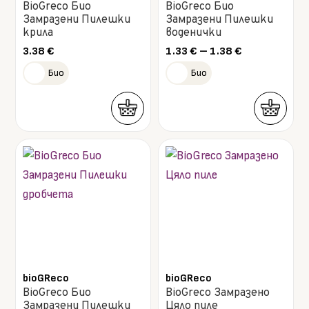
BioGreco Био
BioGreco Био
be
be
Замразени Пилешки
Замразени Пилешки
chosen
chosen
крила
воденички
on
on
Price
3.38
€
1.33
€
–
1.38
€
range:
the
the
Био
Био
1.33 €
product
product
through
1.38 €
page
page
This
This
product
product
has
has
multiple
multiple
variants.
variants.
The
The
options
options
may
may
bioGReco
bioGReco
BioGreco Био
BioGreco Замразено
be
be
Замразени Пилешки
Цяло пиле