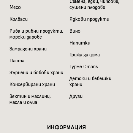
on
on
Семена, ядки, чипсове,
Месо
сушени плодове
the
the
product
product
Колбаси
Ядкови продукти
page
page
Риба и рибни продукти,
Вино
морски дарове
Напитки
Замразени храни
Грижа за дома
Паста
Гурме Стайл
Зърнени и бобови храни
Детски и бебешки
Консервирани храни
храни
Зехтин и маслини,
Други
масла и олиа
ИНФОРМАЦИЯ