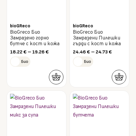
The
The
options
options
may
may
bioGReco
bioGReco
BioGreco Био
BioGreco Био
be
be
Замразено горно
Замразени Пилешки
chosen
chosen
бутче с кост и кожа
гърди с кост и кожа
on
on
Price
Price
18.22
€
–
19.26
€
24.46
€
–
24.73
€
range:
range:
the
the
Био
Био
18.22 €
24.46 €
product
product
through
through
19.26 €
24.73 €
page
page
This
This
product
product
has
has
multiple
multiple
variants.
variants.
The
The