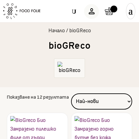
person
U
Начало
/
bioGReco
bioGReco
Sorted
Показване на 12 резултата
by
latest