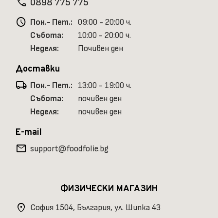
phone
0898 775 775
schedule
Пон.- Пет.:
09:00 - 20:00 ч.
Събота:
10:00 - 20:00 ч.
Неделя:
Почивен ден
Доставки
local_shipping
Пон.- Пет.:
13:00 - 19:00 ч.
Събота:
почивен ден
Неделя:
почивен ден
E-mail
mail
support@foodfolie.bg
ФИЗИЧЕСКИ МАГАЗИН
location_on
София 1504, България, ул. Шипка 43