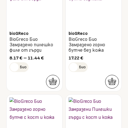
bioGReco
bioGReco
BioGreco Био
BioGreco Био
Замразено пилешко
Замразено горно
филе от гърди
бутче без кожа
Price
8.17
€
–
11.44
€
17.22
€
range:
Био
Био
8.17 €
through
11.44 €
This
This
product
product
has
has
multiple
multiple
variants.
variants.