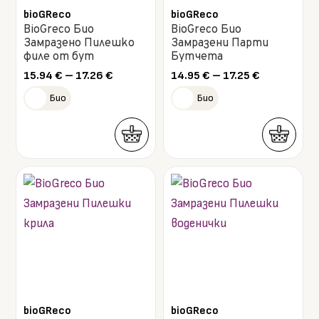
may
may
bioGReco
bioGReco
BioGreco Био
BioGreco Био
be
be
Замразено Пилешко
Замразени Парти
chosen
chosen
филе от бут
Бутчета
on
on
Price
Price
15.94
€
–
17.26
€
14.95
€
–
17.25
€
range:
range:
the
the
Био
Био
15.94 €
14.95 €
product
product
through
through
17.26 €
17.25 €
page
page
This
This
product
product
has
has
multiple
multiple
variants.
variants.
The
The
options
options
may
may
bioGReco
bioGReco