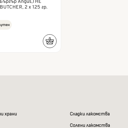
Бъргър Angus,THE
UTCHER, 2 x 125 гр.
лутен
ни храни
Сладки лакомства
Солени лакомства