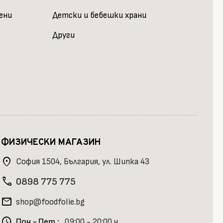
шени
Детски и бебешки храни
Други
ФИЗИЧЕСКИ МАГАЗИН
location_on
София 1504, България, ул. Шипка 43
phone
0898 775 775
mail
shop@foodfolie.bg
schedule
Пон.- Пет.:
09:00 - 20:00 ч.