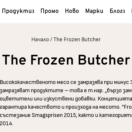
Продукти
Промо
Ново
Марки
Блог
Начало
/
The Frozen Butcher
The Frozen Butcher
Висококачественото месо се замразява при минус 3
замразяват продуктите – това е т.нар. „бързо зам
оцветители или изкуствени добавки. Концепцията
гарантира качеството и произхода на месото. “Fro
състезание Smagsprisen 2015, както и категорията 
2014.