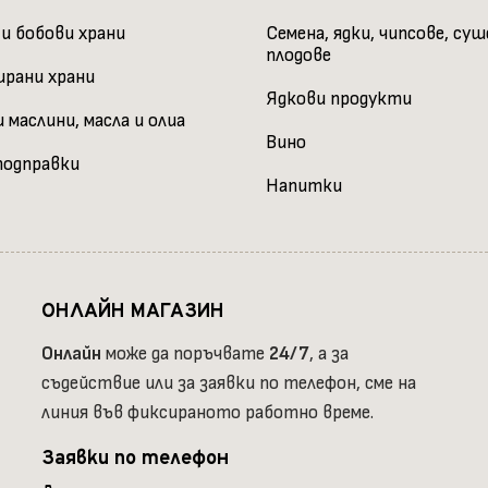
 и бобови храни
Семена, ядки, чипсове, су
плодове
ирани храни
Ядкови продукти
 маслини, масла и олиа
Вино
подправки
Напитки
ОНЛАЙН МАГАЗИН
Онлайн
може да поръчвате
24/7
, а за
съдействие или за заявки по телефон, сме на
линия във фиксираното работно време.
Заявки по телефон