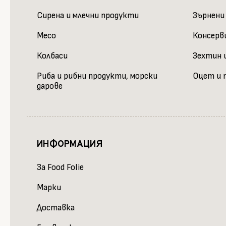
Сирена и млечни продукти
Зърнени
Месо
Консерв
Колбаси
Зехтин и
Риба и рибни продукти, морски
Оцет и 
дарове
ИНФОРМАЦИЯ
За Food Folie
Марки
Доставка