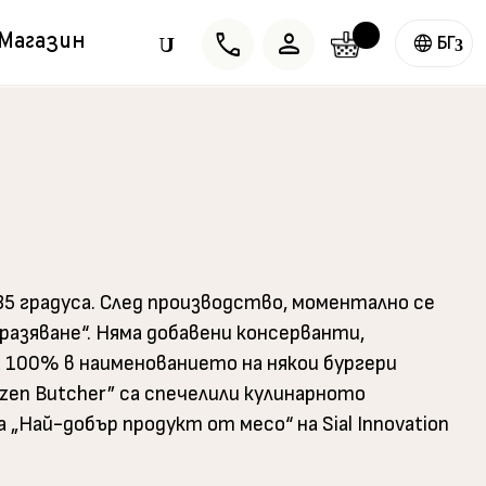
phone
person
Магазин
U
БГ
5 градуса. След производство, моментално се
разяване“. Няма добавени консерванти,
 100% в наименованието на някои бургери
zen Butcher” са спечелили кулинарното
„Най-добър продукт от месо“ на Sial Innovation