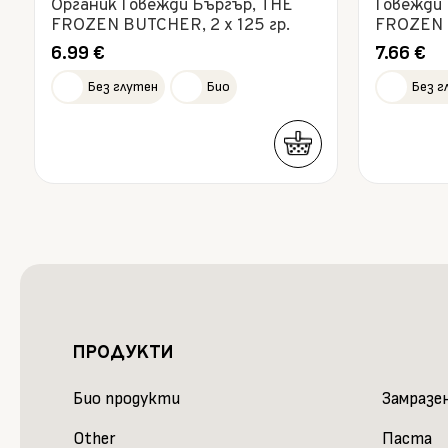
Органик Говежди Бъргър, THE
Говежди 
FROZEN BUTCHER, 2 x 125 гр.
FROZEN B
6.99
€
7.66
€
Без глутен
Био
Без г
ПРОДУКТИ
Био продукти
Замразе
Other
Паста