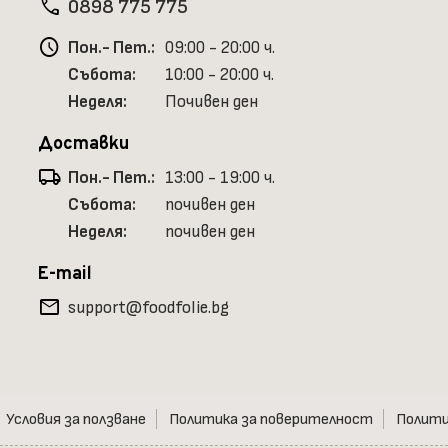
phone
0898 775 775
schedule
Пон.- Пет.:
09:00 - 20:00 ч.
Събота:
10:00 - 20:00 ч.
Неделя:
Почивен ден
Доставки
local_shipping
Пон.- Пет.:
13:00 - 19:00 ч.
Събота:
почивен ден
Неделя:
почивен ден
E-mail
mail
support@foodfolie.bg
Условия за ползване
Политика за поверителност
Полити