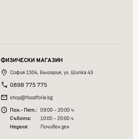
ФИЗИЧЕСКИ МАГАЗИН
location_on
София 1504, България, ул. Шипка 43
phone
0898 775 775
mail
shop@foodfolie.bg
schedule
Пон.- Пет.:
09:00 - 20:00 ч.
Събота:
10:00 - 20:00 ч.
Неделя:
Почивен ден