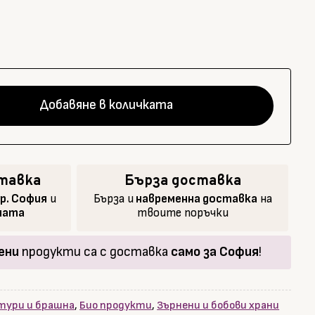
Добавяне в количката
тавка
Бърза доставка
гр. София
и
Бърза и
навременна доставка
на
аната
твоите поръчки
ени
продукти са с доставка
само за София
!
лтури и брашна
,
Био продукти
,
Зърнени и бобови храни