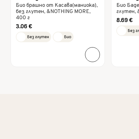
Био брашно от Касава(маниока),
Био Баде
без глутен, &NOTHING MORE,
глутен,
400 г
8.69
€
3.06
€
Без г
Без глутен
Био