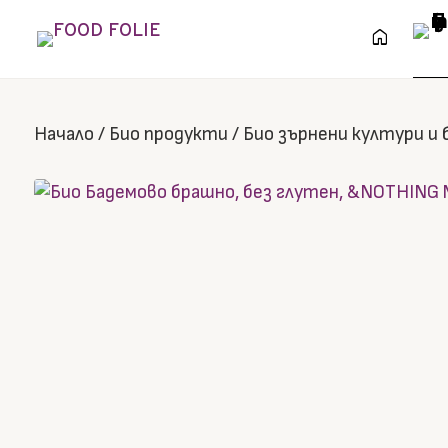
home
Начало
/
Био продукти
/
Био зърнени култури и