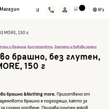
phone
person
Магазин
U
БГ
G MORE, 150 г
лтури и брашна
,
Био продукти
,
Зърнени и бобови храни
во брашно, без глутен,
ORE, 150 г
ово брашно &Nothing more.
Приготвено от
бадемовото брашно е подходящо, както за
за солено готвене. Придава плътен ядков