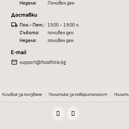
Неделя:
Почивен ден
Доставки
local_shipping
Пон.- Пет.:
13:00 - 19:00 ч.
Събота:
почивен ден
Неделя:
почивен ден
E-mail
mail
support@foodfolie.bg
Условия за ползване
Политика за поверителност
Полити