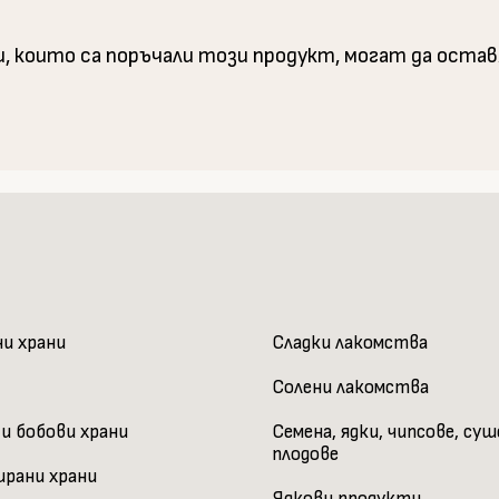
и, които са поръчали този продукт, могат да оста
ни храни
Сладки лакомства
Солени лакомства
 и бобови храни
Семена, ядки, чипсове, су
плодове
ирани храни