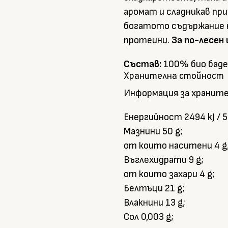
аромат и сладникав прив
богатото съдържание 
протеини.
За по-лесен
Състав:
100% био бад
Хранителна стойност
Информация за храните
Енергийност 2494 kJ / 5
Мазнини 50 g;
от които наситени 4 g
Въглехидрати 9 g;
от които захари 4 g;
Белтъци 21 g;
Влакнини 13 g;
Сол 0,003 g;