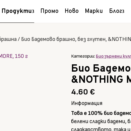
Продукти
Промо
Ново
Марки
Блог
 брашна
/
Био Бадемово брашно, без глутен, &NOTHIN
Категории:
Био зърнени ку
Био Бадемо
&NOTHING M
4.60
€
Информация
Това е 100% био бадем
белени сладки бадеми, 
сладкарството, така и 