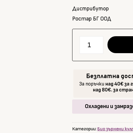
Дистрибутор
Ростар БГ ООД
количество
за
Био
Бадемово
брашно,
Безплатна дос
без
За поръчки
над 40€ за 
глутен,
над 80€. за стр
&NOTHING
MORE,
Охладени и замраз
150
г
Категории:
Био зърнени ку