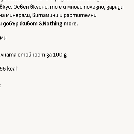
кус. Освен вкусно, то е и много полезно, заради
на минерали, витамини и растителни
 и добър живот &Nothing more.
еми
лната стойност за 100 g
96 kcal;
;