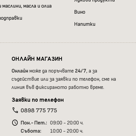
Ядкови продукти
 маслини, масла и олиа
Вино
подправки
Напитки
ОНЛАЙН МАГАЗИН
Онлайн
може да поръчвате
24/7
, а за
съдействие или за заявки по телефон, сме на
линия във фиксираното работно време.
Заявки по телефон
phone
0898 775 775
schedule
Пон.- Пет.:
09:00 - 20:00 ч.
Събота:
10:00 - 20:00 ч.