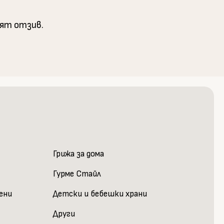
вят отзив.
Грижа за дома
Гурме Стайл
шени
Детски и бебешки храни
Други