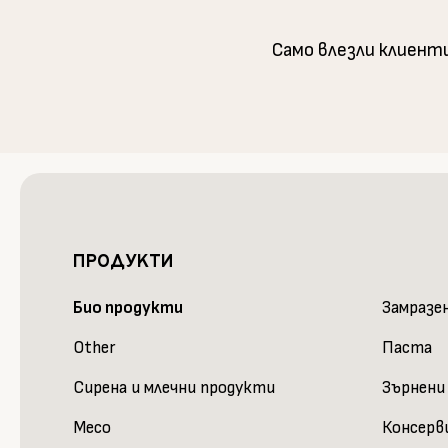
Само влезли клиент
ПРОДУКТИ
Био продукти
Замразе
Other
Паста
Сирена и млечни продукти
Зърнени
Месо
Консерв