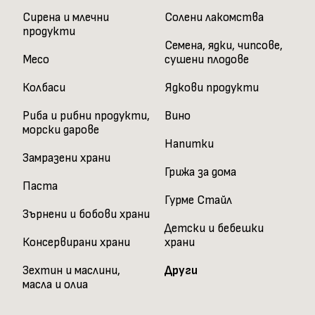
Сирена и млечни
Солени лакомства
продукти
Семена, ядки, чипсове,
Месо
сушени плодове
Колбаси
Ядкови продукти
Риба и рибни продукти,
Вино
морски дарове
Напитки
Замразени храни
Грижа за дома
Паста
Гурме Стайл
Зърнени и бобови храни
Детски и бебешки
Консервирани храни
храни
Зехтин и маслини,
Други
масла и олиа