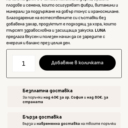
плодове и семена, които осигуряват фибри, витамини и
минерали за поддържане на добър тонус и храносмилане.
Благодарение на естествените си съставки без
добавена захар, продуктът е подходящ за хора, които
търсят здравословна и засищаща закуска.
LUNA
предлага вкусен и полезен начин да се заредите с
енергия и баланс през целия ден.
количество
Добавяне в количката
за
Ancestral
Superfoods
LUNA
Безплатна доставка
–
За поръчки
над 40€ за гр. София
и
над 80€. за
активирана
страната
гранола
с
Бърза доставка
ябълка
Бърза и
навременна доставка
на твоите поръчки