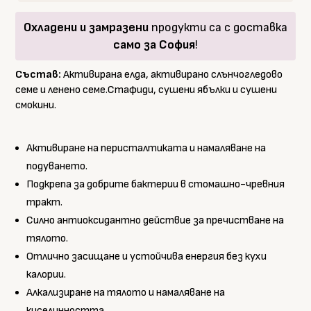
и
ленено
Охладени и замразени
продукти са с доставка
семе
само за София
!
250
гр.
Състав:
Активирана елда, активирано слънчогледово
семе и ленено семе.Стафиди, сушени ябълки и сушени
смокини.
Активиране на перисталтиката и намаляване на
подуването.
Подкрепа за добрите бактерии в стомашно-чревния
тракт.
Силно антиоксидантно действие за пречистване на
тялото.
Отлично засищане и устойчива енергия без кухи
калории.
Алкализиране на тялото и намаляване на
киселинността.