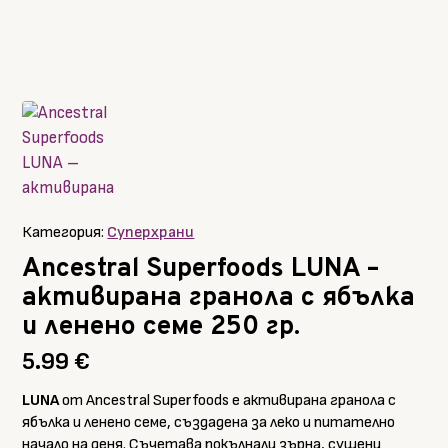
Категория:
Суперхрани
Ancestral Superfoods LUNA –
активирана гранола с ябълка
и ленено семе 250 гр.
5.99
€
LUNA
от Ancestral Superfoods е активирана гранола с
ябълка и ленено семе, създадена за леко и питателно
начало на деня. Съчетава покълнали зърна, сушени