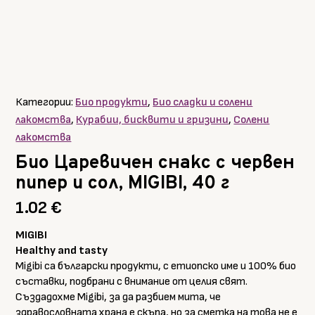
Категории:
Био продукти
,
Био сладки и солени
лакомства
,
Курабии, бисквити и гризини
,
Солени
лакомства
Био Царевичен снакс с червен
пипер и сол, MIGIBI, 40 г
1.02
€
MIGIBI
Healthy and tasty
Migibi са български продукти, с етиопско име и 100% био
съставки, подбрани с внимание от целия свят.
Създадохме Migibi, за да разбием мита, че
здравословната храна е скъпа, но за сметка на това не е