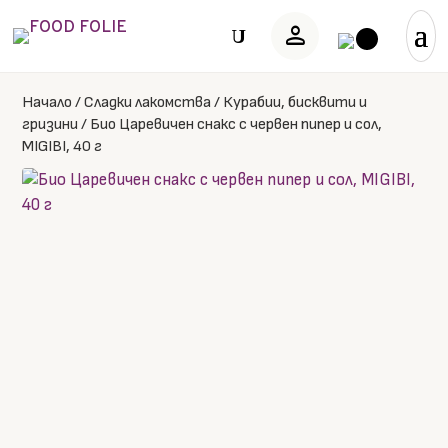
person
U
Начало
/
Сладки лакомства
/
Курабии, бисквити и
гризини
/
Био Царевичен снакс с червен пипер и сол,
MIGIBI, 40 г