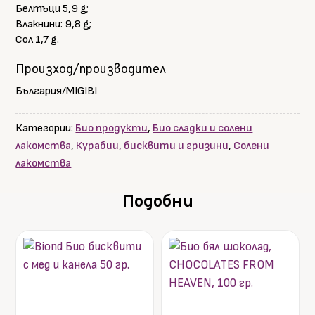
Белтъци 5,9 g;
Влакнини: 9,8 g;
Сол 1,7 g.
Произход/производител
България/MIGIBI
Категории:
Био продукти
,
Био сладки и солени
лакомства
,
Курабии, бисквити и гризини
,
Солени
лакомства
Подобни