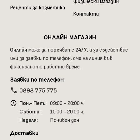
Физически магазин
Рецепти за козметика
Контакти
ОНЛАЙН МАГАЗИН
Онлайн
може да поръчвате
24/7
, а за съдействие
или за заявки по телефон, сме на линия във
фиксираното работно време.
Заявки по телефон
phone
0898 775 775
schedule
Пон.- Пет.:
09:00 - 20:00 ч.
Събота:
10:00 - 20:00 ч.
Неделя:
Почивен ден
Доставки