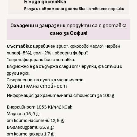
и
Бърза доставка
сол,
Бърза и
навременна доставка
на твоите поръчки
MIGIBI,
40
Охладени и замразени
продукти са с доставка
г
само за София
!
Съставки:
царевичен грис*, кокосово масло*, червен
пипер(~5%), сол(~2%), овесени фибри*.
*сертифицирани био съставки.
Възможно е да съдържа следи от черупки, фъстъци и
други ядки.
Съхранение: на сухо и хладно място.
Хранителна стойност
Информация за хранителната стойност за 100 g
Енергийност 1853 KJ/442 kCal;
Мазнини 15,9 g;
от които наситени 12,9 g;
Въглехидрати 63,9 g;
от които захари 1,7 g;