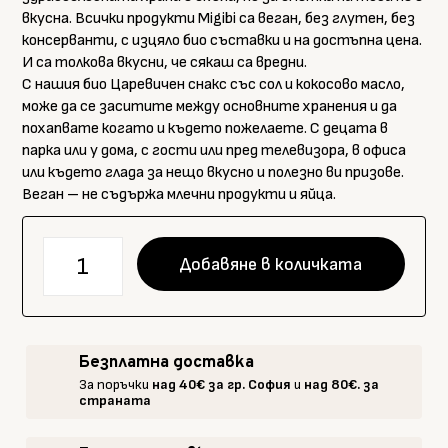
вкусна. Всички продукти Migibi са веган, без глутен, без
консерванти, с изцяло био съставки и на достъпна цена.
И са толкова вкусни, че сякаш са вредни.
С нашия био Царевичен снакс със сол и кокосово масло,
може да се заситите между основните хранения и да
похапвате когато и където пожелаете. С децата в
парка или у дома, с гости или пред телевизора, в офиса
или където глада за нещо вкусно и полезно ви призове.
Веган – не съдържа млечни продукти и яйца.
количество
Добавяне в количката
за
Био
Царевичен
снакс
Безплатна доставка
с
За поръчки
над 40€ за гр. София
и
над 80€. за
червен
страната
пипер