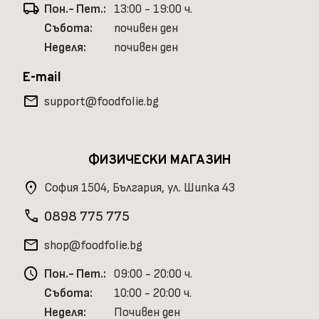
local_shipping
Пон.- Пет.:
13:00 - 19:00 ч.
Събота:
почивен ден
Неделя:
почивен ден
E-mail
mail
support@foodfolie.bg
ФИЗИЧЕСКИ МАГАЗИН
location_on
София 1504, България, ул. Шипка 43
phone
0898 775 775
mail
shop@foodfolie.bg
schedule
Пон.- Пет.:
09:00 - 20:00 ч.
Събота:
10:00 - 20:00 ч.
Неделя:
Почивен ден