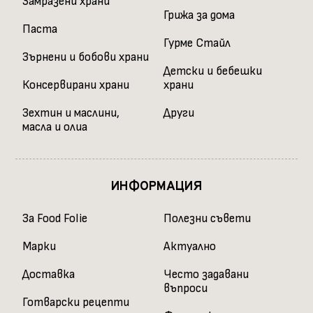
Замразени храни
Грижа за дома
Паста
Гурме Стайл
Зърнени и бобови храни
Детски и бебешки
Консервирани храни
храни
Зехтин и маслини,
Други
масла и олиа
ИНФОРМАЦИЯ
За Food Folie
Полезни съвети
Марки
Актуално
Доставка
Често задавани
въпроси
Готварски рецепти