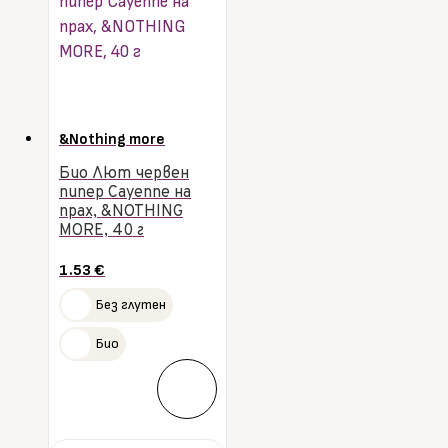
&Nothing more
Био Лют червен
пипер Cayenne на
прах, &NOTHING
MORE, 40 г
1.53
€
Без глутен
Био