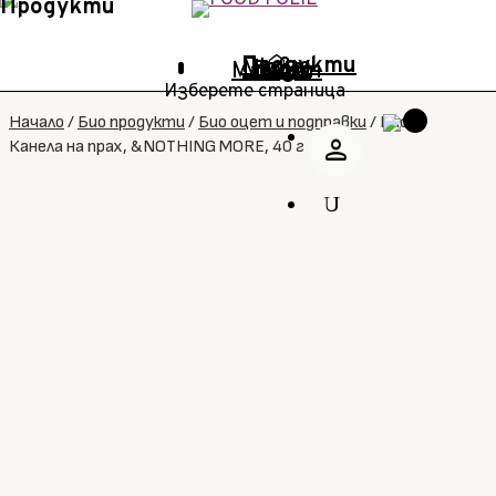
home
Продукти
Промо
Ново
Марки
Блог
Магазин
Изберете страница
Начало
/
Био продукти
/
Био оцет и подправки
/
Био
person
Канела на прах, &NOTHING MORE, 40 г
U