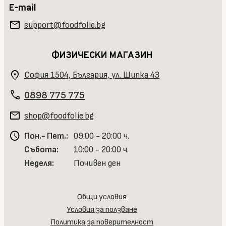
E-mail
mail
support@foodfolie.bg
ФИЗИЧЕСКИ МАГАЗИН
location_on
София 1504, България, ул. Шипка 43
phone
0898 775 775
mail
shop@foodfolie.bg
schedule
Пон.- Пет.:
09:00 - 20:00 ч.
Събота:
10:00 - 20:00 ч.
Неделя:
Почивен ден
Общи условия
Условия за ползване
Политика за поверителност