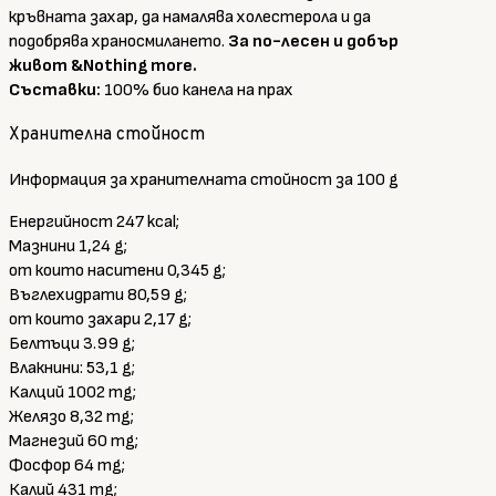
кръвната захар, да намалява холестерола и да
подобрява храносмилането.
За по-лесен и добър
живот &Nothing more.
Съставки:
100% био канела на прах
Хранителна стойност
Информация за хранителната стойност за 100 g
Енергийност 247 kcal;
Мазнини 1,24 g;
от които наситени 0,345 g;
Въглехидрати 80,59 g;
от които захари 2,17 g;
Белтъци 3.99 g;
Влакнини: 53,1 g;
Калций 1002 mg;
Желязо 8,32 mg;
Магнезий 60 mg;
Фосфор 64 mg;
Калий 431 mg;