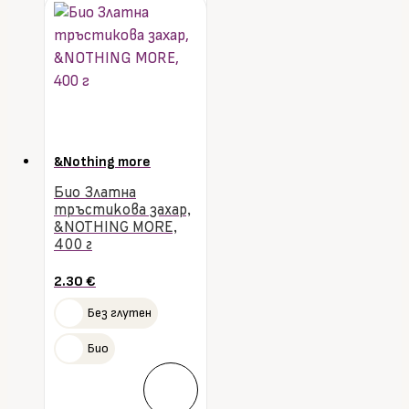
&Nothing more
Био Златна
тръстикова захар,
&NOTHING MORE,
400 г
2.30
€
Без глутен
Био