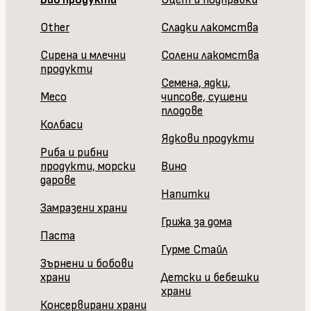
Other
Сладки лакомства
Сирена и млечни
Солени лакомства
продукти
Семена, ядки,
Месо
чипсове, сушени
плодове
Колбаси
Ядкови продукти
Риба и рибни
продукти, морски
Вино
дарове
Напитки
Замразени храни
Грижа за дома
Паста
Гурме Стайл
Зърнени и бобови
храни
Детски и бебешки
храни
Консервирани храни