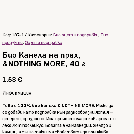
Код:
187-1
Категории:
Био оцет и подправки
,
Био
продукти
,
Оцет и подправки
Био Канела на прах,
&NOTHING MORE, 40 г
1.53
€
Информация
Това е 100% био канела & NOTHING MORE.
Може да
се добави като подправкa към разнообразни ястия –
десерти, ориз, месо. Има приятен сладникав аромат и
леко лют послевкус. Богата е на магнезий, желязо и
калции, а също така има свойствата да понижава