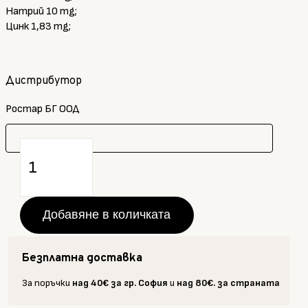
Натрий 10 mg;
Цинк 1,83 mg;
Дистрибутор
Ростар БГ ООД
количество
за
Био
Канела
на
Добавяне в количката
прах,
&NOTHING
Безплатна доставка
MORE,
40
За поръчки
над 40€ за гр. София
и
над 80€. за страната
г