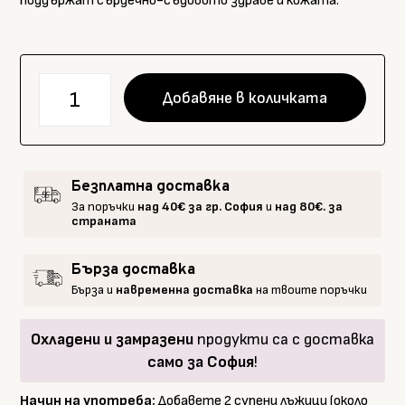
поддържат сърдечно-съдовото здраве и кожата.
количество
Добавяне в количката
за
BIOND
Биологично
Студено
Безплатна доставка
Пресовано
За поръчки
над 40€ за гр. София
и
над 80€. за
Конопено
страната
масло
250мл
Бърза доставка
Бърза и
навременна доставка
на твоите поръчки
Охладени и замразени
продукти са с доставка
само за София
!
Начин на употреба:
Добавете 2 супени лъжици (около