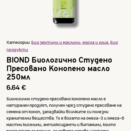
Категории:
Био зехтини и маслини, масла и олиа
,
Био
продукти
BIOND Биологично Студено
Пресовано Конопено масло
250мл
6.64
€
Биологично студено пресовано конопено масло е
натурален продукт, получен чрез студено пресоване на
семена от коноп, запазвайки всичките си полезни
хранителни вещества. То е богато на омега-3 и омега-6
мастни киселини, антиоксиданти и витамини, които