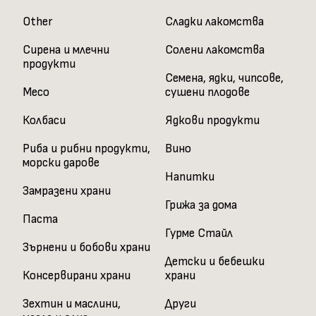
Other
Сладки лакомства
Сирена и млечни
Солени лакомства
продукти
Семена, ядки, чипсове,
Месо
сушени плодове
Колбаси
Ядкови продукти
Риба и рибни продукти,
Вино
морски дарове
Напитки
Замразени храни
Грижа за дома
Паста
Гурме Стайл
Зърнени и бобови храни
Детски и бебешки
Консервирани храни
храни
Зехтин и маслини,
Други