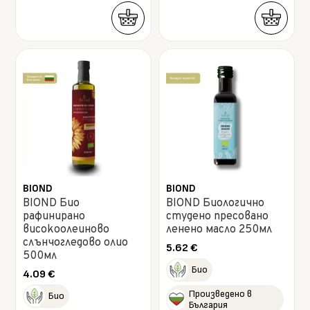
BIOND
BIOND
BIOND Био
BIOND Биологично
рафинирано
студено пресовано
високоолеиново
ленено масло 250мл
слънчогледово олио
5.62
€
500мл
Био
4.09
€
Произведено в
Био
България