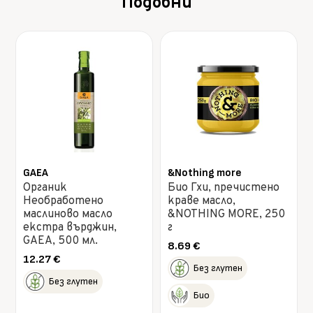
Подобни
GAEA
&Nothing more
Органик
Био Гхи, пречистено
Необработено
краве масло,
маслиново масло
&NOTHING MORE, 250
екстра върджин,
г
GAEA, 500 мл.
8.69
€
12.27
€
Без глутен
Без глутен
Био