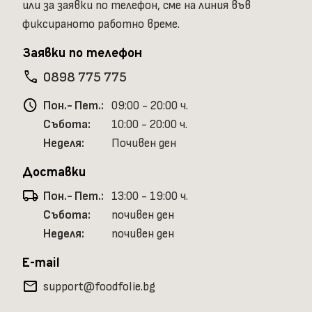
или за заявки по телефон, сме на линия във
фиксираното работно време.
Заявки по телефон
phone
0898 775 775
schedule
Пон.- Пет.:
09:00 - 20:00 ч.
Събота:
10:00 - 20:00 ч.
Неделя:
Почивен ден
Доставки
local_shipping
Пон.- Пет.:
13:00 - 19:00 ч.
Събота:
почивен ден
Неделя:
почивен ден
E-mail
mail
support@foodfolie.bg