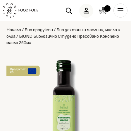
person
U
Начало
/
Био продукти
/
Био зехтини и маслини, масла и
олиа
/
BIOND Биологично Студено Пресовано Конопено
масло 250мл