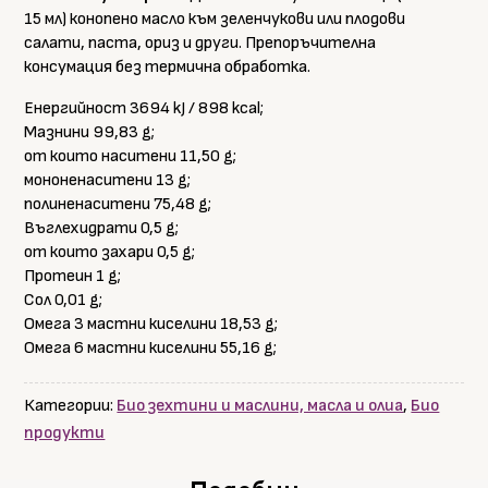
15 мл) конопено масло към зеленчукови или плодови
салати, паста, ориз и други. Препоръчителна
консумация без термична обработка.
Енергийност 3694 kJ / 898 kcal;
Мазнини 99,83 g;
от които наситени 11,50 g;
мононенаситени 13 g;
полиненаситени 75,48 g;
Въглехидрати 0,5 g;
от които захари 0,5 g;
Протеин 1 g;
Сол 0,01 g;
Омега 3 мастни киселини 18,53 g;
Омега 6 мастни киселини 55,16 g;
Категории:
Био зехтини и маслини, масла и олиа
,
Био
продукти