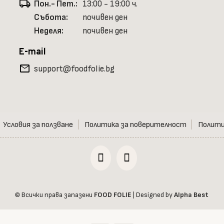
local_shipping
Пон.- Пет.:
13:00 - 19:00 ч.
Събота:
почивен ден
Неделя:
почивен ден
E-mail
mail
support@foodfolie.bg
Условия за ползване
Политика за поверителност
Полити
© Всички права запазени
FOOD FOLIE
| Designed by
Alpha Best