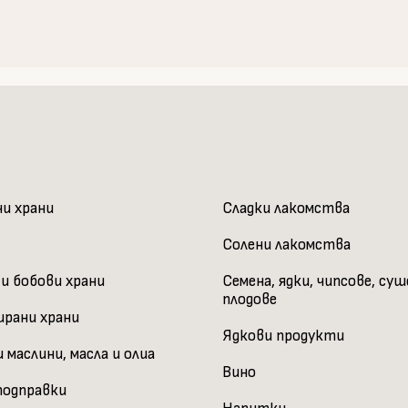
ни храни
Сладки лакомства
Солени лакомства
 и бобови храни
Семена, ядки, чипсове, су
плодове
ирани храни
Ядкови продукти
 маслини, масла и олиа
Вино
подправки