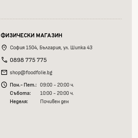
ФИЗИЧЕСКИ МАГАЗИН
location_on
София 1504, България, ул. Шипка 43
phone
0898 775 775
mail
shop@foodfolie.bg
schedule
Пон.- Пет.:
09:00 - 20:00 ч.
Събота:
10:00 - 20:00 ч.
Неделя:
Почивен ден