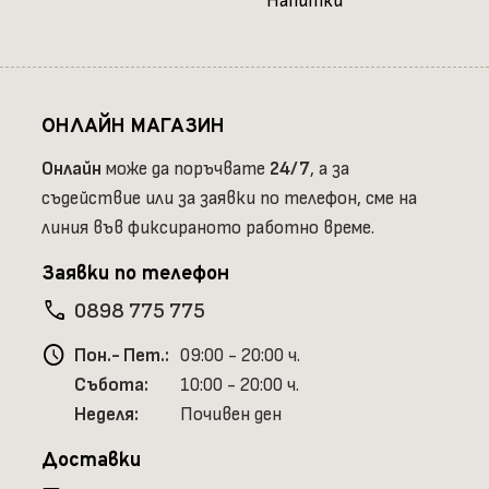
Напитки
ОНЛАЙН МАГАЗИН
Онлайн
може да поръчвате
24/7
, а за
съдействие или за заявки по телефон, сме на
линия във фиксираното работно време.
Заявки по телефон
phone
0898 775 775
schedule
Пон.- Пет.:
09:00 - 20:00 ч.
Събота:
10:00 - 20:00 ч.
Неделя:
Почивен ден
Доставки