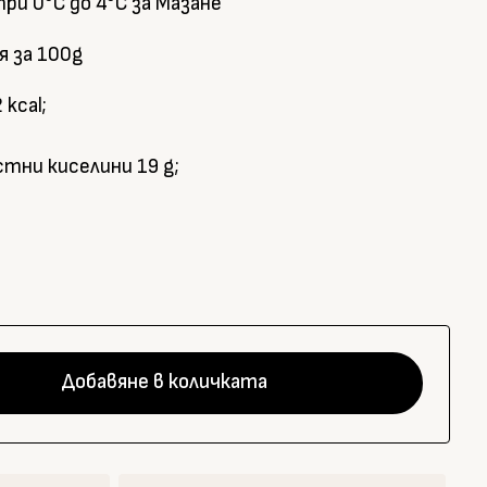
при 0°С до 4°С за Мазане
 за 100g
kcal;
тни киселини 19 g;
Добавяне в количката