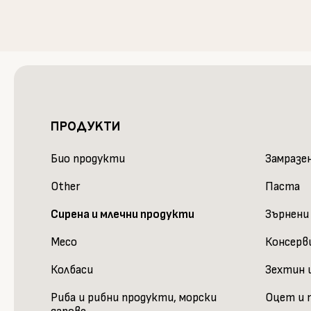
ПРОДУКТИ
Био продукти
Замразе
Other
Паста
Сирена и млечни продукти
Зърнени
Месо
Консерв
Колбаси
Зехтин и
Риба и рибни продукти, морски
Оцет и 