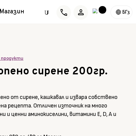
phone
person
Магазин
U
БГ
и продукти
опено сирене 200гр.
ено от сирене, кашкавал и извара собствено
на рецепта. Отличен източник на много
ни и ценни аминокиселини, витамини Е, D, А и