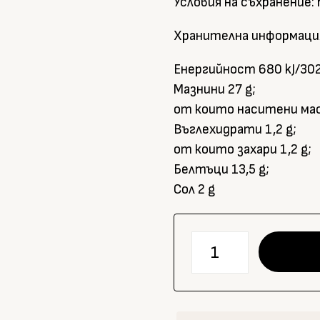
Условия на съхранение: 
Хранителна информация
Енергийност 680 kJ/302 
Мазнини 27 g;
от които наситени мас
Въглехидрати 1,2 g;
от които захари 1,2 g;
Белтъци 13,5 g;
Сол 2 g
количество
за
Боровица
Топено