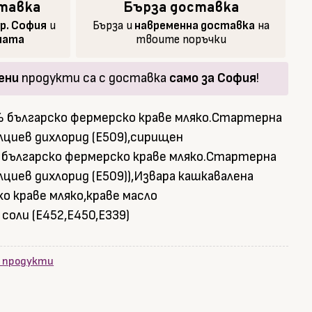
тавка
Бърза доставка
гр. София
и
Бърза и
навременна доставка
на
аната
твоите поръчки
ени
продукти са с доставка
само за София
!
 българско фермерско краве мляко.Стартерна
алциев дихлорид (Е509),сирищен
 българско фермерско краве мляко.Стартерна
лциев дихлорид (Е509)),Извара кашкавалена
о краве мляко,краве масло
соли (Е452,Е450,Е339)
и продукти