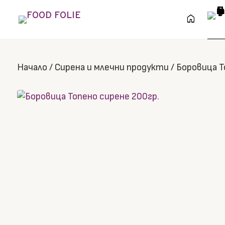
home
Начало
/
Сирена и млечни продукти
/
Боровица Т