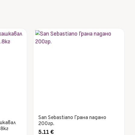
San Sebastiano Грана падано
шкавал
200гр.
.8кг
5.11
€