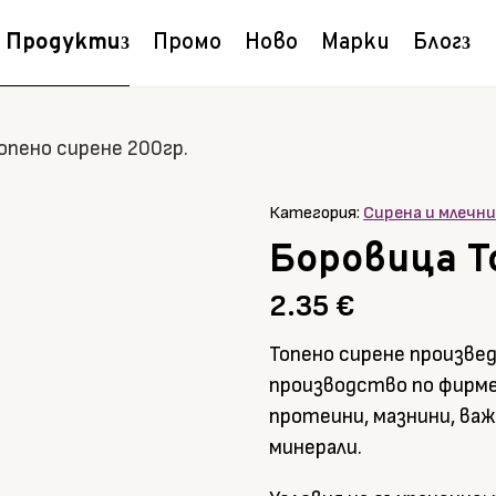
Продукти
Промо
Ново
Марки
Блог
опено сирене 200гр.
Категория:
Сирена и млечн
Боровица Т
2.35
€
Топено сирене произвед
производство по фирме
протеини, мазнини, важ
минерали.