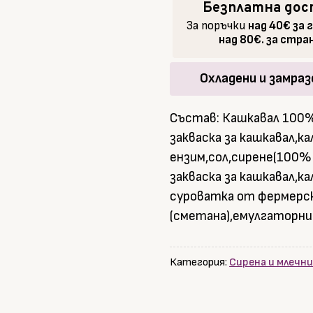
сирене
Безплатна дос
200гр.
За поръчки
над 40€ за 
над 80€. за стр
Охладени и замраз
Състав: Кашкавал 100%
закваска за кашкавал,к
ензим,сол,сирене(100%
закваска за кашкавал,ка
суроватка от фермерск
(сметана),емулгаторни 
Категория:
Сирена и млечн