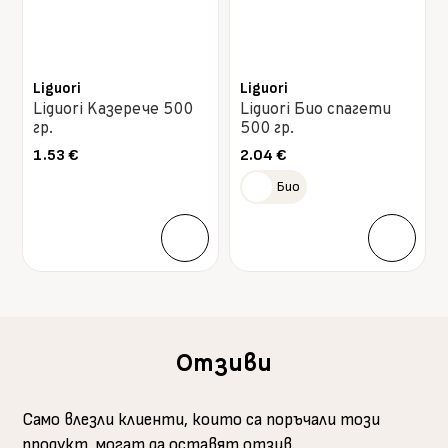
Liguori
Liguori
Liguori Казерече 500
Liguori Био спагети
гр.
500 гр.
1.53
€
2.04
€
Био
Отзиви
Само влезли клиенти, които са поръчали този
продукт, могат да оставят отзив.