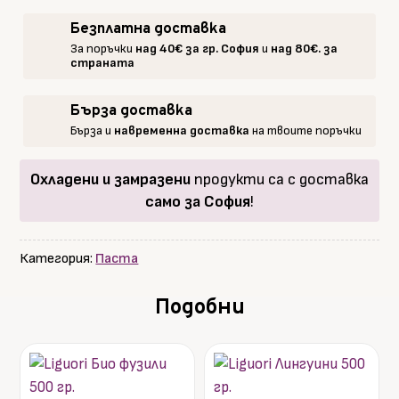
Pettegole
Безплатна доставка
Al
За поръчки
над 40€ за гр. София
и
над 80€. за
Tartufo
страната
/
Петеголе
Бърза доставка
с
Бърза и
навременна доставка
на твоите поръчки
трюфел
250гр.
Охладени и замразени
продукти са с доставка
само за София
!
Категория:
Паста
Подобни