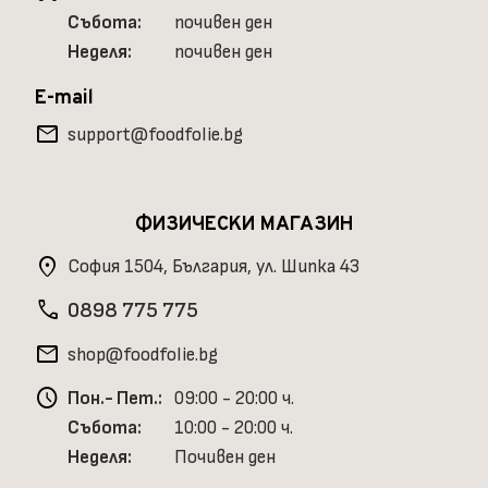
Събота:
почивен ден
Неделя:
почивен ден
E-mail
mail
support@foodfolie.bg
ФИЗИЧЕСКИ МАГАЗИН
location_on
София 1504, България, ул. Шипка 43
phone
0898 775 775
mail
shop@foodfolie.bg
schedule
Пон.- Пет.:
09:00 - 20:00 ч.
Събота:
10:00 - 20:00 ч.
Неделя:
Почивен ден