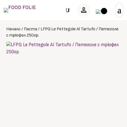
person
U
Начало
/
Паста
/
LFPG Le Pettegole Al Tartufo / Петеголе
с трюфел 250гр.