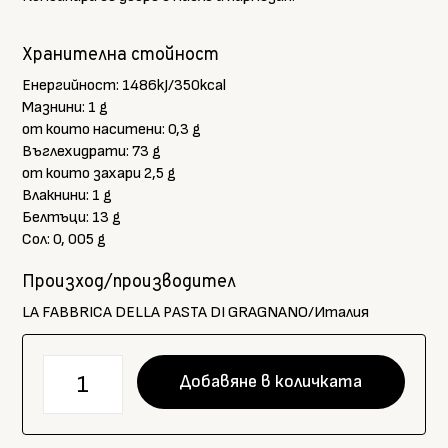
Хранителна стойност
Енергийност: 1486kJ/350kcal
Мазнини: 1 g
от които наситени: 0,3 g
Въглехидрати: 73 g
от които захари 2,5 g
Влакнини: 1 g
Белтъци: 13 g
Сол: 0, 005 g
Произход/производител
LA FABBRICA DELLA PASTA DI GRAGNANO/Италия
количество
Добавяне в количката
за
LFPG
Le