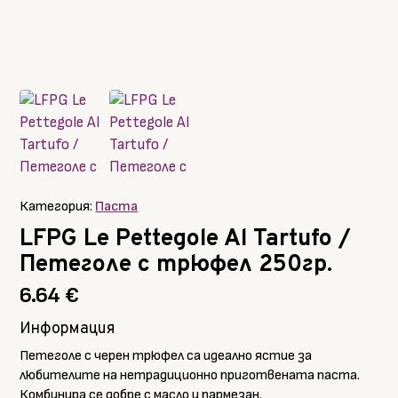
Категория:
Паста
LFPG Le Pettegole Al Tartufo /
Петеголе с трюфел 250гр.
6.64
€
Информация
Петеголе с черен трюфел са идеално ястие за
любителите на нетрадиционно приготвената паста.
Комбинира се добре с масло и пармезан.