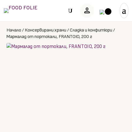
person
U
Начало
/
Консервирани храни
/
Сладка и конфитюри
/
Мармалад от портокали, FRANTOIO, 200 г