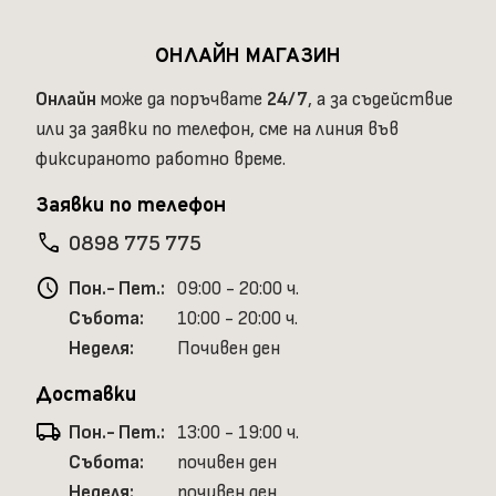
ОНЛАЙН МАГАЗИН
Онлайн
може да поръчвате
24/7
, а за съдействие
или за заявки по телефон, сме на линия във
фиксираното работно време.
Заявки по телефон
phone
0898 775 775
schedule
Пон.- Пет.:
09:00 - 20:00 ч.
Събота:
10:00 - 20:00 ч.
Неделя:
Почивен ден
Доставки
local_shipping
Пон.- Пет.:
13:00 - 19:00 ч.
Събота:
почивен ден
Неделя:
почивен ден