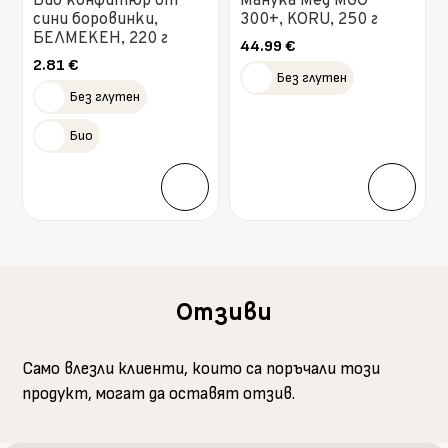
Био конфитюр от
Манука Мед MGO
сини боровинки,
300+, KORU, 250 г
БЕЛМЕКЕН, 220 г
44.99
€
2.81
€
Без глутен
Без глутен
Био
Отзиви
Само влезли клиенти, които са поръчали този
продукт, могат да оставят отзив.