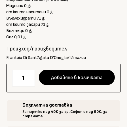
Мазнини 0 g;
от които наситени 0 g;
Въглехидрати 71 g;
от които захари 71 g;
Белтъци 0 g;
Сол 0,01 g
Произход/производител
Frantoio Di Sant’Agata D’Oneglia/ Италия
количество
Добавяне в количката
за
Мармалад
от
портокали,
Безплатна доставка
FRANTOIO,
За поръчки
над 40€ за гр. София
и
над 80€. за
200
страната
г