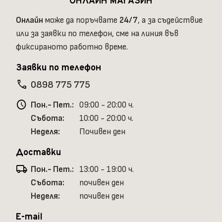
ОНЛАЙН МАГАЗИН
Онлайн
може да поръчвате
24/7
, а за съдействие
или за заявки по телефон, сме на линия във
фиксираното работно време.
Заявки по телефон
phone
0898 775 775
schedule
Пон.- Пет.:
09:00 - 20:00 ч.
Събота:
10:00 - 20:00 ч.
Неделя:
Почивен ден
Доставки
local_shipping
Пон.- Пет.:
13:00 - 19:00 ч.
Събота:
почивен ден
Неделя:
почивен ден
E-mail