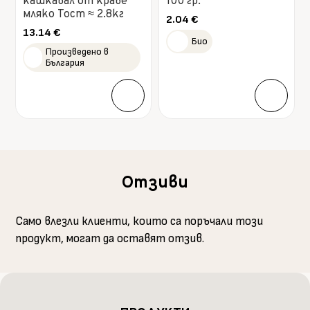
кашкавал от краве
100 гр.
мляко Тост ≈ 2.8кг
2.04
€
13.14
€
Био
Произведено в
България
Отзиви
Само влезли клиенти, които са поръчали този
продукт, могат да оставят отзив.