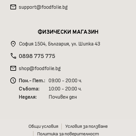
mail
support@foodfolie.bg
ФИЗИЧЕСКИ МАГАЗИН
location_on
София 1504, България, ул. Шипка 43
phone
0898 775 775
mail
shop@foodfolie.bg
schedule
Пон.- Пет.:
09:00 - 20:00 ч.
Събота:
10:00 - 20:00 ч.
Неделя:
Почивен ден
Общи условия
Условия за ползване
Политика за поверителност