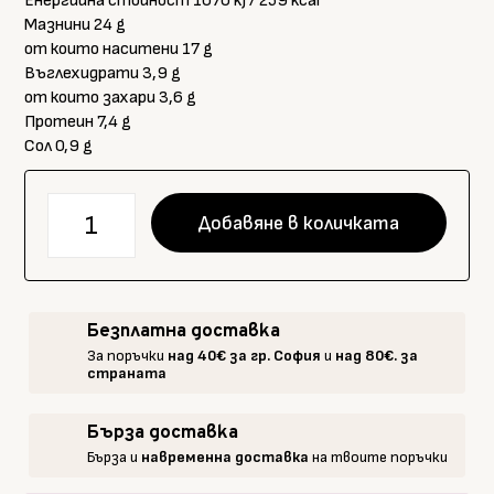
Енергийна стойност 1070 kJ / 259 kcal
Мазнини 24 g
от които наситени 17 g
Въглехидрати 3,9 g
от които захари 3,6 g
Протеин 7,4 g
Сол 0,9 g
количество
Добавяне в количката
за
Nonno
Nanni
СТРАЧАТЕЛА
Безплатна доставка
150
За поръчки
над 40€ за гр. София
и
над 80€. за
гр.
страната
Бърза доставка
Бърза и
навременна доставка
на твоите поръчки