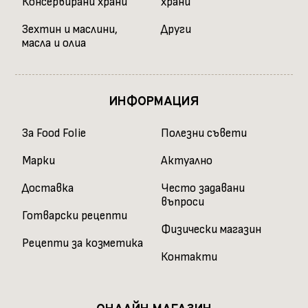
Консервирани храни
храни
Зехтин и маслини,
Други
масла и олиа
ИНФОРМАЦИЯ
За Food Folie
Полезни съвети
Марки
Актуално
Доставка
Често задавани
въпроси
Готварски рецепти
Физически магазин
Рецепти за козметика
Контакти