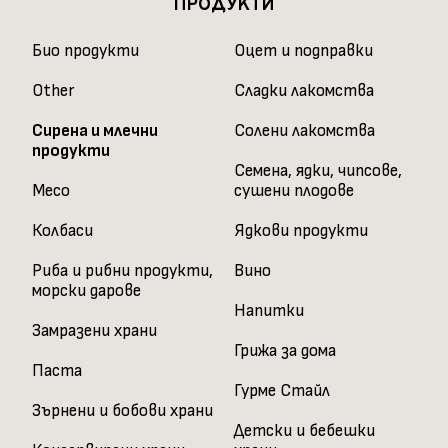
ПРОДУКТИ
Био продукти
Оцет и подправки
Other
Сладки лакомства
Сирена и млечни
Солени лакомства
продукти
Семена, ядки, чипсове,
Месо
сушени плодове
Колбаси
Ядкови продукти
Риба и рибни продукти,
Вино
морски дарове
Напитки
Замразени храни
Грижа за дома
Паста
Гурме Стайл
Зърнени и бобови храни
Детски и бебешки