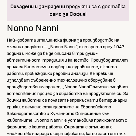
Охладени и замразени
продукти са с доставка
само за София
!
Nonno Nanni
Най-добрата италианска фирма за производство на
млечни продукти – „Nonno Nanni“, е открита през 1947
година и може да бъде описана в три думи-
автентичност, традиция и качество. Производителят
прилага внимателен подбор на суровините, с които
работи, провеждайки редовни анализи. Въпреки че
използват съвременно технологично оборудване в
производствения процес, „Nonno Nanni“ плътно следват
естествения процес за обработка на продуктите си. За
всички животни се полагат непрекъснати ветеринарни
грижи, съгласно стандартите на Европейското
Законодателство и Хуманното Отношение към
животните. „Nonno Nanni“ e установила пряк контакт с
фермите, с които работи. Фирмата е отличена с
множество награди и сертификати, като част от тях