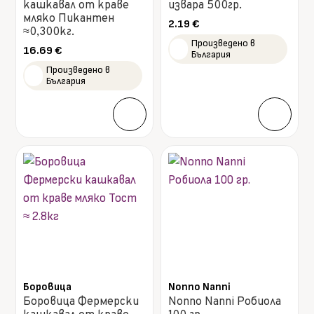
кашкавал от краве
извара 500гр.
мляко Пикантен
2.19
€
≈0,300кг.
Произведено в
16.69
€
България
Произведено в
България
Боровица
Nonno Nanni
Боровица Фермерски
Nonno Nanni Робиола