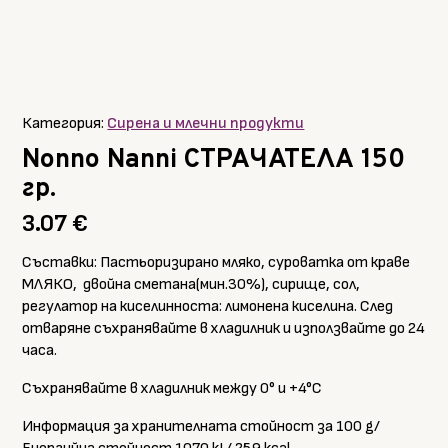
Категория:
Сирена и млечни продукти
Nonno Nanni СТРАЧАТЕЛА 150
гр.
3.07
€
Съставки: Пастьоризирано мляко, суроватка от краве
МЛЯКО, двойна сметана(мин.30%), сирище, сол,
регулатор на киселинноста: лимонена киселина. След
отваряне съхранявайте в хладилник и използвайте до 24
часа.
Съхранявайте в хладилник между 0° и +4°C
Информация за хранителната стойност за 100 g/