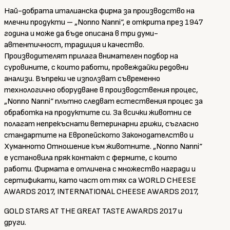
Най-добрата италианска фирма за производство на
млечни продукти – „Nonno Nanni“, е открита през 1947
година и може да бъде описана в три думи-
автентичност, традиция и качество.
Производителят прилага внимателен подбор на
суровините, с които работи, провеждайки редовни
анализи. Въпреки че използват съвременно
технологично оборудване в производствения процес,
„Nonno Nanni“ плътно следват естествения процес за
обработка на продуктите си. За всички животни се
полагат непрекъснати ветеринарни грижи, съгласно
стандартите на Европейското Законодателство и
Хуманното Отношение към животните. „Nonno Nanni“
e установила пряк контакт с фермите, с които
работи. Фирмата е отличена с множество награди и
сертификати, като част от тях са WORLD CHEESE
AWARDS 2017, INTERNATIONAL CHEESE AWARDS 2017,
GOLD STARS AT THE GREAT TASTE AWARDS 2017 и
други.