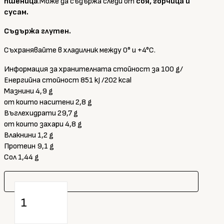
пшеница
.Може да съдържа следи от
соя, горчица и
сусам.
Съдържа глутен.
Съхранявайте в хладилник между 0° и +4°C.
Информация за хранителната стойност за 100 g/
Енергийна стойност 851 kJ /202 kcal
Мазнини 4,9 g
от които наситени 2,8 g
Въглехидрати 29,7 g
от които захари 4,8 g
Влакнини 1,2 g
Протеин 9,1 g
Сол 1,44 g
количество
за
Nonno