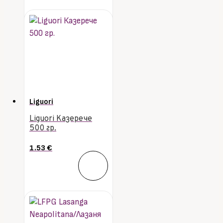
Liguori
Liguori Казерече
500 гр.
1.53
€