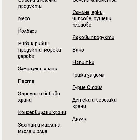
продукти
Семена, ядки,
Месо
чипсове, сушени
плодове
Колбаси
Ядкови продукти
Риба и рибни
продукти, морски
Вино
дарове
Напитки
Замразени храни
Грижа за дома
Паста
Гурме Стайл
Зърнени и бобови
храни
Детски и бебешки
храни
Консервирани храни
Други
Зехтин и маслини,
масла и олиа