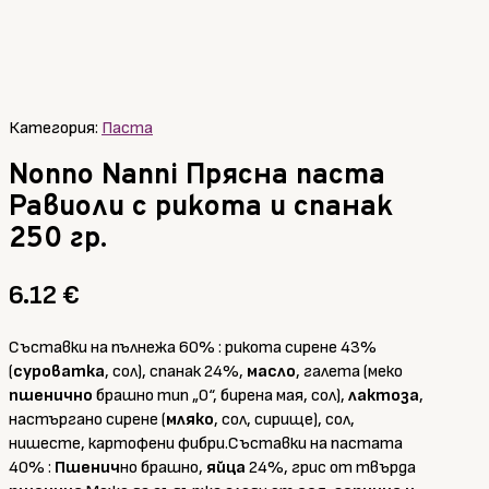
Категория:
Паста
Nonno Nanni Прясна паста
Равиоли с рикота и спанак
250 гр.
6.12
€
Съставки на пълнежа 60% : рикота сирене 43%
(
суроватка
, сол), спанак 24%,
масло
, галета (меко
пшенично
брашно тип „0“, бирена мая, сол),
лактоза
,
настъргано сирене (
мляко
, сол, сирище), сол,
нишесте, картофени фибри.Съставки на пастата
40% :
Пшенич
но брашно,
яйца
24%, грис от твърда