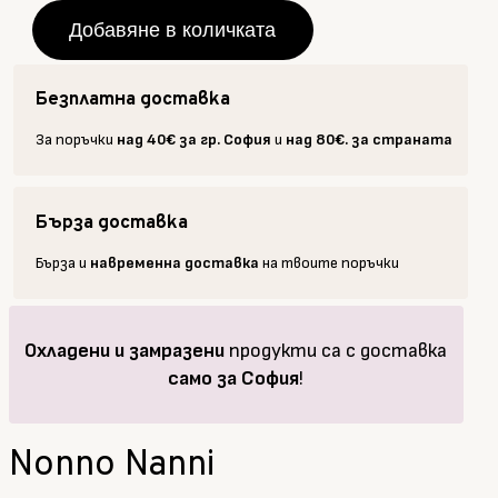
Nanni
Прясна
Добавяне в количката
паста
Равиоли
Безплатна доставка
с
рикота
За поръчки
над 40€ за гр. София
и
над 80€. за страната
и
спанак
Бърза доставка
250
гр.
Бърза и
навременна доставка
на твоите поръчки
Охладени и замразени
продукти са с доставка
само за София
!
Nonno Nanni