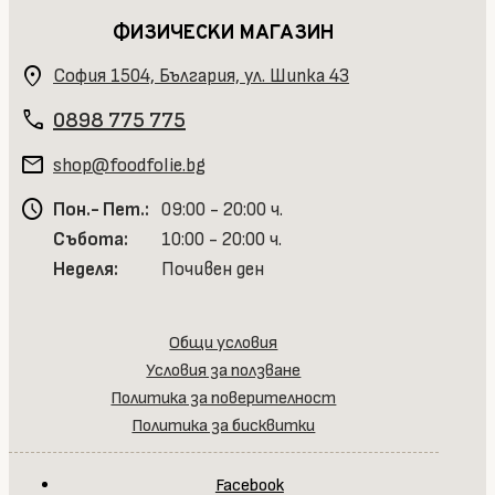
ФИЗИЧЕСКИ МАГАЗИН
location_on
София 1504, България, ул. Шипка 43
phone
0898 775 775
mail
shop@foodfolie.bg
schedule
Пон.- Пет.:
09:00 - 20:00 ч.
Събота:
10:00 - 20:00 ч.
Неделя:
Почивен ден
Общи условия
Условия за ползване
Политика за поверителност
Политика за бисквитки
Facebook