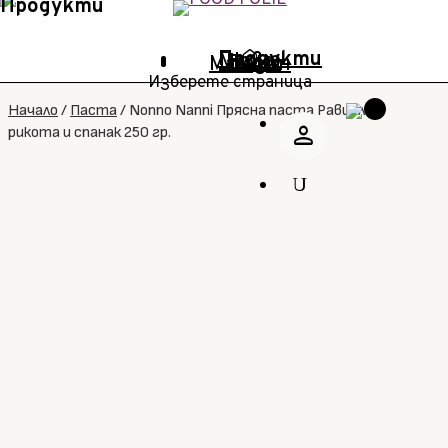
home
Продукти
Промо
Ново
Марки
Блог
Магазин
Изберете страница
Начало
/
Паста
/
Nonno Nanni Прясна паста Равиоли с
person
рикота и спанак 250 гр.
U