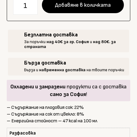
количество
Добавяне в количката
за
Pfanner
Био
сок
Безплатна доставка
мулти
За поръчки
над 40€ за гр. София
и
над 80€. за
Россо
страната
1
л.
Бърза доставка
Бърза и
навременна доставка
на твоите поръчки
Охладени и замразени
продукти са с доставка
само за София
!
– Съдържание на плодовия сок: 22%
– Съдържание на сок от цвекло: 8%
– Енергийна стойност – 47 kcal на 100 мл
Разфасовка