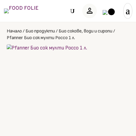
person
U
Начало
/
Био продукти
/
Био сокове, води и сиропи
/
Pfanner Био сок мулти Россо 1 л.