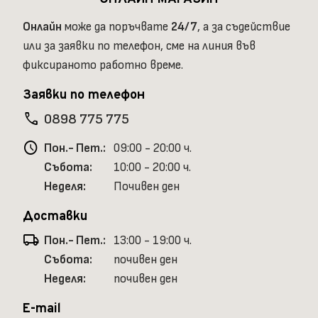
Онлайн
може да поръчвате
24/7
, а за съдействие
или за заявки по телефон, сме на линия във
фиксираното работно време.
Заявки по телефон
phone
0898 775 775
schedule
Пон.- Пет.:
09:00 - 20:00 ч.
Събота:
10:00 - 20:00 ч.
Неделя:
Почивен ден
Доставки
local_shipping
Пон.- Пет.:
13:00 - 19:00 ч.
Събота:
почивен ден
Неделя:
почивен ден
E-mail