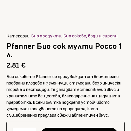
Категории:
Био продукти
,
Био сокове, води и сиропи
Pfanner Био сок мулти Россо 1
л.
2.81
€
Био соковете Pfanner се произвеждат от внимателно
подбрани плодове и зеленчуци, отгледани без химически
торове и пестициди. Те запазват естествения вкус и
хранителните вещества, благодарение на щадящата
преработка. Всеки глътка подкрепя устойчивото
земеделие и опазването на природата, като
същевременно предлага свеж и автентичен вкус.