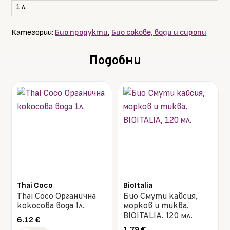
1 л.
Категории:
Био продукти
,
Био сокове, води и сиропи
Подобни
Thai Coco
BioItalia
Thai Coco Органична
Био Смути кайсия,
кокосова вода 1л.
морков и тиква,
BIOITALIA, 120 мл.
6.12
€
1.79
€