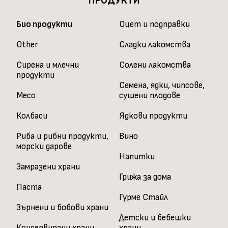
ПРОДУКТИ
Био продукти
Оцет и подправки
Other
Сладки лакомства
Сирена и млечни
Солени лакомства
продукти
Семена, ядки, чипсове,
Месо
сушени плодове
Колбаси
Ядкови продукти
Риба и рибни продукти,
Вино
морски дарове
Напитки
Замразени храни
Грижа за дома
Паста
Гурме Стайл
Зърнени и бобови храни
Детски и бебешки