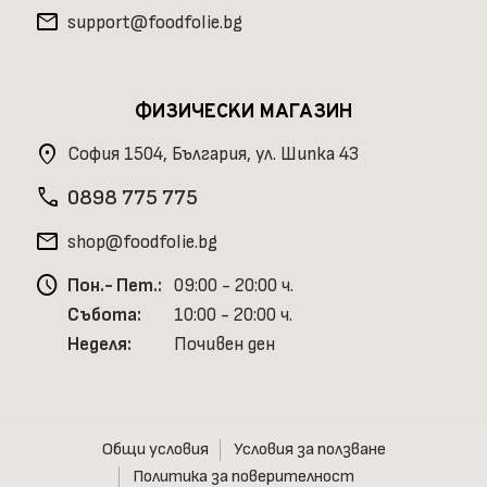
mail
support@foodfolie.bg
ФИЗИЧЕСКИ МАГАЗИН
location_on
София 1504, България, ул. Шипка 43
phone
0898 775 775
mail
shop@foodfolie.bg
schedule
Пон.- Пет.:
09:00 - 20:00 ч.
Събота:
10:00 - 20:00 ч.
Неделя:
Почивен ден
Общи условия
Условия за ползване
Политика за поверителност