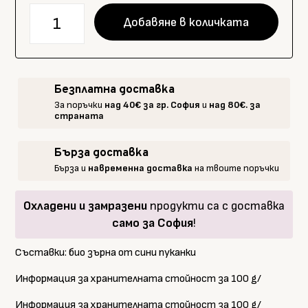
количество
Добавяне в количката
за
Popcrop
био
пуканки
Безплатна доставка
сини
За поръчки
над 40€ за гр. София
и
над 80€. за
350
страната
гр.
Бърза доставка
Бърза и
навременна доставка
на твоите поръчки
Охладени и замразени
продукти са с доставка
само за София
!
Съставки: био зърна от сини пуканки
Информация за хранителната стойност за 100 g/
Информация за хранителната стойност за 100 g/