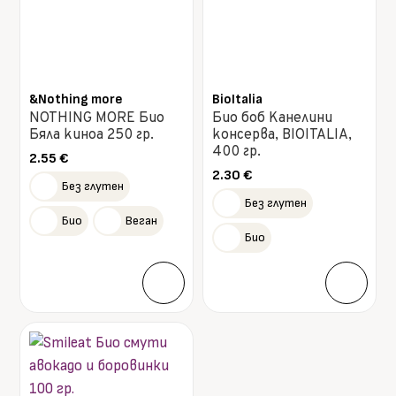
&Nothing more
BioItalia
NOTHING MORE Био
Био боб Канелини
Бяла киноа 250 гр.
консерва, BIOITALIA,
400 гр.
2.55
€
2.30
€
Без глутен
Без глутен
Био
Веган
Био