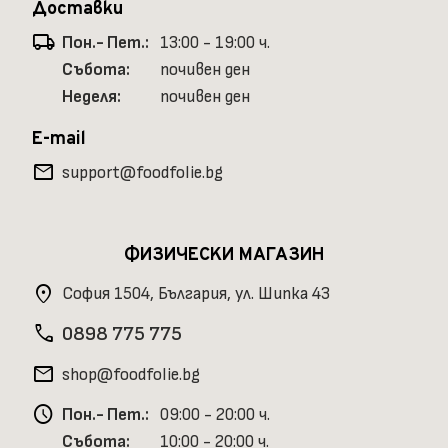
Доставки
local_shipping
Пон.- Пет.:
13:00 - 19:00 ч.
Събота:
почивен ден
Неделя:
почивен ден
E-mail
mail
support@foodfolie.bg
ФИЗИЧЕСКИ МАГАЗИН
location_on
София 1504, България, ул. Шипка 43
phone
0898 775 775
mail
shop@foodfolie.bg
schedule
Пон.- Пет.:
09:00 - 20:00 ч.
Събота:
10:00 - 20:00 ч.