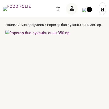
person
U
Начало
/
Био продукти
/
Popcrop био пуканки сини 350 гр.